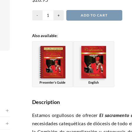
El
ADD TO CART
Sacramento
de
Also available:
la
Confirmación
quantity
Presenter’s Guide
English
Description
Estamos orgullosos de ofrecer
El sacramento
necesidades catequéticas de diócesis de todo el
la Comisión de evangelización y catequesis de