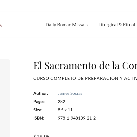
Daily Roman Missals
Liturgical & Ritual
El Sacramento de la Co
CURSO COMPLETO DE PREPARACIÓN Y ACTIV
Author:
James Socias
Pages:
282
Size:
8.5 x 11
ISBN:
978-1-948139-21-2
$
28.95