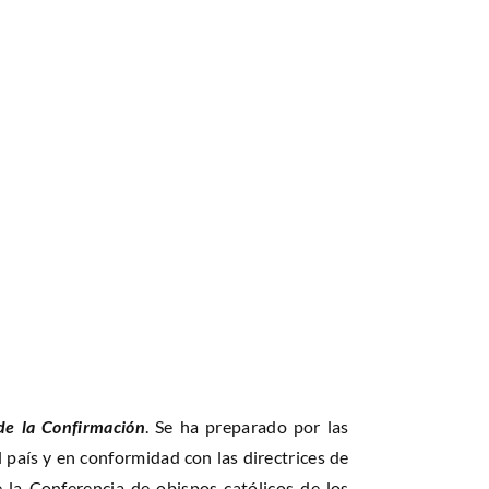
de la Confirmación
. Se ha preparado por las
 país y en conformidad con las directrices de
 la Conferencia de obispos católicos de los