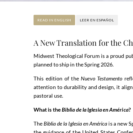
READ IN ENGLISH
LEER EN ESPAÑOL
A New Translation for the C
Midwest Theological Forum is a proud pub
planned to ship in the Spring 2026.
This edition of the
Nuevo Testamento
refl
attention to durability and design, it alig
pastoral use.
What is the
Biblia de la Iglesia en América
?
The
Biblia de la Iglesia en América
is a new S
the guidance of the United States Confere